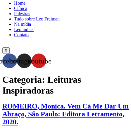
Home
Clínica
Palestras
Tudo sobre Leo Fraiman
Na mídia
Leo indica
Contato
X
acebook
Instagram
Youtube
Categoria:
Leituras
Inspiradoras
ROMEIRO, Monica. Vem Cá Me Dar Um
Abraço, São Paulo: Editora Letramento,
2020.