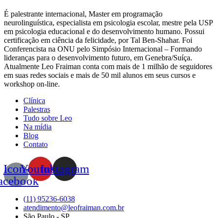
É palestrante internacional, Master em programação
neurolinguística, especialista em psicologia escolar, mestre pela USP
em psicologia educacional e do desenvolvimento humano. Possui
certificação em ciência da felicidade, por Tal Ben-Shahar. Foi
Conferencista na ONU pelo Simpósio Internacional – Formando
lideranças para o desenvolvimento futuro, em Genebra/Suíça.
Atualmente Leo Fraiman conta com mais de 1 milhão de seguidores
em suas redes sociais e mais de 50 mil alunos em seus cursos e
workshop on-line.
Clínica
Palestras
Tudo sobre Leo
Na mídia
Blog
Contato
Icon-
Youtube
Instagram
acebook
(11) 95236-6038
atendimento@leofraiman.com.br
São Paulo - SP