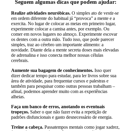
Seguem algumas dicas que podem ajudar:
Realize atividades neuróbicas.
O simples ato de vestir-se
em ordem diferente do habitual já “provoca” a mente e a
exercita. No lugar de colocar as meias em primeiro lugar,
experimente colocar a camisa antes, por exemplo. Ou
comer em novos lugares no almoço. Experimente escovar
os dentes com a outra mão. Tudo isso, que pode parecer
simples, traz ao cérebro um importante alimento: a
novidade. Diante dela a mente secreta doses mais elevadas
de adrenalina e isso conecta melhor nossas células
cerebrais.
Aumente sua bagagem de conhecimentos.
Isso quer
dizer dedicar tempo para estudar, para ler livros sobre sua
área de atividade, para frequentar cursos e palestras e
também para pesquisar como outras pessoas trabalham –
afinal, podemos aprender muito com as experiências
alheias.
Faça um banco de erros, anotando os eventuais
tropeços.
Saber o que não fazer evita a repetição de
padrões disfuncionais e gasto desnecessário de energia.
Treine a cabeça.
Passatempos mentais como jogar xadrez,