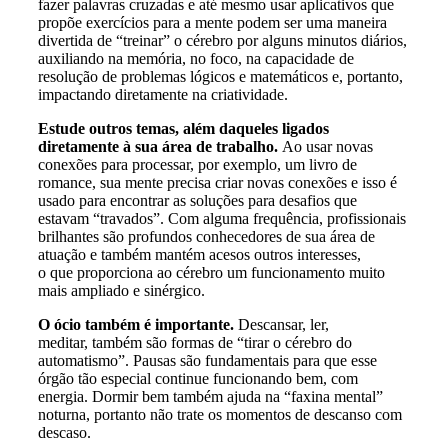
fazer palavras cruzadas e até mesmo usar aplicativos que
propõe exercícios para a mente podem ser uma maneira
divertida de “treinar” o cérebro por alguns minutos diários,
auxiliando na memória, no foco, na capacidade de
resolução de problemas lógicos e matemáticos e, portanto,
impactando diretamente na criatividade.
Estude outros temas, além daqueles ligados
diretamente à sua área de trabalho.
Ao usar novas
conexões para processar, por exemplo, um livro de
romance, sua mente precisa criar novas conexões e isso é
usado para encontrar as soluções para desafios que
estavam “travados”. Com alguma frequência, profissionais
brilhantes são profundos conhecedores de sua área de
atuação e também mantém acesos outros interesses,
o que proporciona ao cérebro um funcionamento muito
mais ampliado e sinérgico.
O ócio também é importante.
Descansar, ler,
meditar, também são formas de “tirar o cérebro do
automatismo”. Pausas são fundamentais para que esse
órgão tão especial continue funcionando bem, com
energia. Dormir bem também ajuda na “faxina mental”
noturna, portanto não trate os momentos de descanso com
descaso.