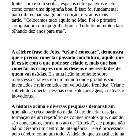
fontes com e sem serifas, espaços entre palavras e letras,
como tornar uma tipografia boa. E isso foi fundamental
para diferenciar sua grande criação, dez anos mais
tarde. “Colocamos tudo aquilo no Mac. Foi o primeiro
computador com tipografia bonita. Tudo ficou muito claro
olhando dez anos para trás”.
A célebre frase de Jobs, “criar é conectar”, demonstra
que é preciso conectar passado com futuro, aquilo que
já existe com o que pode ser criado e, mais que isso,
conectar as criações com os desejos e necessidades de
quem vai usá-las.
Eis uma lição importante sobre
o processo criativo, em um mundo onde produtos são
inventados e reinventados em velocidade frenética. Criar é
sobretudo conectar pessoas com soluções ágeis, criativas e
inovadoras.
A história acima e diversas pesquisas demonstram
que
não se cria a partir do nada. O ato de criar enseja a
formação de um repertório de conhecimentos que, quando
são conectados, formam o ato de “Eureka”, até porque não
há no cérebro um centro de inteligência – ela é processada
pelo cérebro como um todo. A ideia de que a maçã caiu na