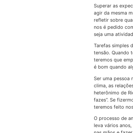
Superar as expect
agir da mesma ma
refletir sobre qu
nos é pedido com
seja uma ativida
Tarefas simples d
tensão. Quando t
teremos que empre
é bom quando al
Ser uma pessoa m
clima, as relaçõ
heterônimo de Ri
fazes”. Se fizer
teremos feito no
O processo de am
leva vários anos,
nas mãos e fazer 