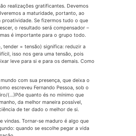
são realizações gratificantes. Devemos
lveremos a maturidade, portanto, ao
da proatividade. Se fizermos tudo o que
escer, o resultado será compensador –
, mas é importante para o grupo todo.
 tender = tensão) significa: reduzir a
ícil, isso nos gera uma tensão, pois
eixar leve para si e para os demais. Como
o mundo com sua presença, que deixa o
 Como escreveu Fernando Pessoa, sob o
eiro/(…)Põe quanto és no mínimo que
amanho, da melhor maneira possível,
iência de ter dado o melhor de si.
 e vindas. Tornar-se maduro é algo que
segundo: quando se escolhe pegar a vida
ização.