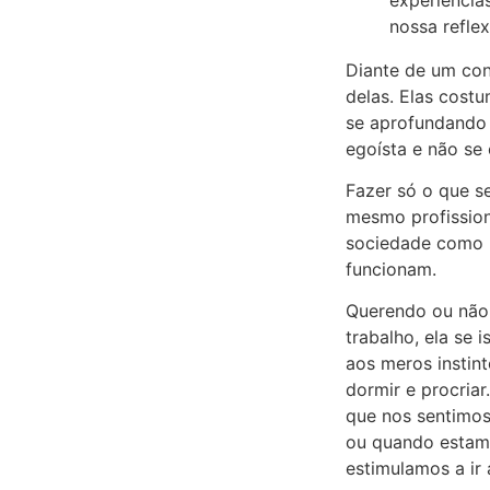
nossa refle
Diante de um con
delas. Elas cost
se aprofundando 
egoísta e não se
Fazer só o que s
mesmo profission
sociedade como u
funcionam.
Querendo ou não
trabalho, ela se 
aos meros instin
dormir e procria
que nos sentimos
ou quando estamo
estimulamos a ir