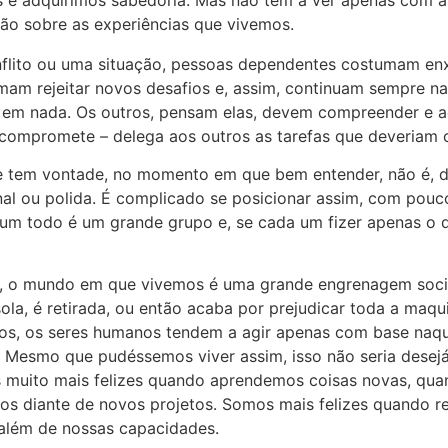
xão sobre as experiências que vivemos.
flito ou uma situação, pessoas dependentes costumam enx
umam rejeitar novos desafios e, assim, continuam sempre na
em nada. Os outros, pensam elas, devem compreender e ac
 compromete – delega aos outros as tarefas que deveriam 
e tem vontade, no momento em que bem entender, não é, 
al ou polida. É complicado se posicionar assim, com pouc
m todo é um grande grupo e, se cada um fizer apenas o qu
, o mundo em que vivemos é uma grande engrenagem socia
isola, é retirada, ou então acaba por prejudicar toda a maq
tos, os seres humanos tendem a agir apenas com base naquil
r. Mesmo que pudéssemos viver assim, isso não seria desej
 muito mais felizes quando aprendemos coisas novas, qu
s diante de novos projetos. Somos mais felizes quando re
 além de nossas capacidades.