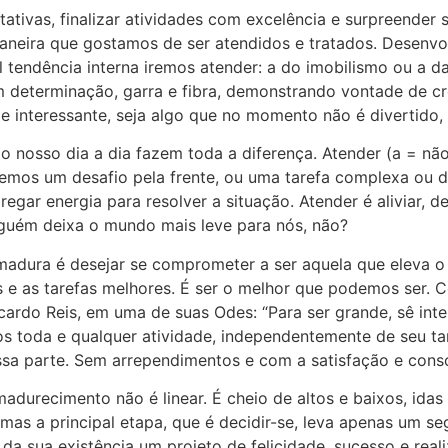
ativas, finalizar atividades com excelência e surpreender 
neira que gostamos de ser atendidos e tratados. Desenvo
al tendência interna iremos atender: a do imobilismo ou a 
 determinação, garra e fibra, demonstrando vontade de cr
de interessante, seja algo que no momento não é divertido
o nosso dia a dia fazem toda a diferença. Atender (a = não,
emos um desafio pela frente, ou uma tarefa complexa ou dif
gar energia para resolver a situação. Atender é aliviar, d
guém deixa o mundo mais leve para nós, não?
adura é desejar se comprometer a ser aquela que eleva 
es e as tarefas melhores. É ser o melhor que podemos ser.
cardo Reis, em uma de suas Odes: “Para ser grande, sê int
mos toda e qualquer atividade, independentemente de seu t
ssa parte. Sem arrependimentos e com a satisfação e consc
adurecimento não é linear. É cheio de altos e baixos, idas
 mas a principal etapa, que é decidir-se, leva apenas um 
da sua existência um projeto de felicidade, sucesso e real