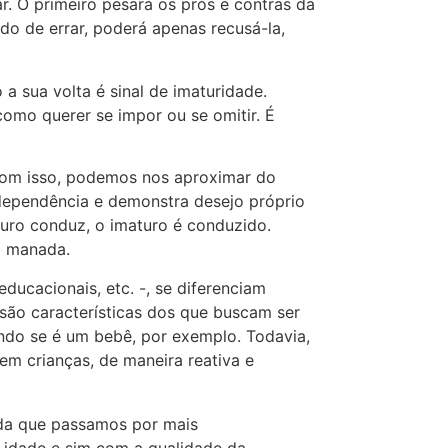
r. O primeiro pesará os prós e contras da
o de errar, poderá apenas recusá-la,
a sua volta é sinal de imaturidade.
mo querer se impor ou se omitir. É
com isso, podemos nos aproximar do
ndependência e demonstra desejo próprio
aduro conduz, o imaturo é conduzido.
a manada.
ucacionais, etc. -, se diferenciam
 são características dos que buscam ser
ndo se é um bebê, por exemplo. Todavia,
m crianças, de maneira reativa e
ida que passamos por mais
 idade e sim com a qualidade da