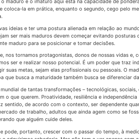
e o maduro e o imaturo aqui está na capacidade de pondera
e coloca-la em prática, enquanto o segundo, cego pelo med
a.
vas ideias e ter uma postura alienada em relação ao mundo 
jam ser mais maduros devem começar evitando posturas co
ante maduro para se posicionar e tomar decisões.
, nos tornamos protagonistas, donos de nossas vidas e, 
os ser e realizar nosso potencial. É um poder que traz i
gir suas metas, sejam elas profissionais ou pessoais. O m
oa que busca a maturidade também busca se diferenciar d
ndial de tantas transformações – tecnológicas, sociais, ed
m o que querem. Proatividade, resiliência e independência
z sentido, de acordo com o contexto, ser dependente qua
rcado de trabalho, adultos que ainda agem como se fosse
rando que alguém cuide deles.
e pode, portanto, crescer com o passar do tempo, à med
s e adquirimos sabedoria. Mas não tem a ver apenas com a