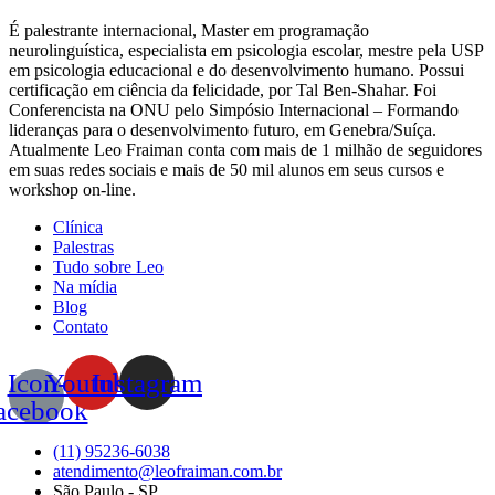
É palestrante internacional, Master em programação
neurolinguística, especialista em psicologia escolar, mestre pela USP
em psicologia educacional e do desenvolvimento humano. Possui
certificação em ciência da felicidade, por Tal Ben-Shahar. Foi
Conferencista na ONU pelo Simpósio Internacional – Formando
lideranças para o desenvolvimento futuro, em Genebra/Suíça.
Atualmente Leo Fraiman conta com mais de 1 milhão de seguidores
em suas redes sociais e mais de 50 mil alunos em seus cursos e
workshop on-line.
Clínica
Palestras
Tudo sobre Leo
Na mídia
Blog
Contato
Icon-
Youtube
Instagram
acebook
(11) 95236-6038
atendimento@leofraiman.com.br
São Paulo - SP