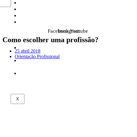
Home
Clínica
Palestras
Tudo
sobre
Facebook
Instagram
Youtube
Leo
Como escolher uma profissão?
Fraiman
Na
25 abril 2018
mídia
Orientação Profissional
Leo
indica
Contato
X