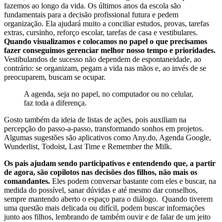
fazemos ao longo da vida. Os últimos anos da escola são
fundamentais para a decisão profissional futura e pedem
organização. Ela ajudará muito a conciliar estudos, provas, tarefas
extras, cursinho, reforço escolar, tarefas de casa e vestibulares.
Quando visualizamos e colocamos no papel o que precisamos
fazer conseguimos gerenciar melhor nosso tempo e prioridades.
Vestibulandos de sucesso não dependem de espontaneidade, ao
contrário: se organizam, pegam a vida nas mãos e, ao invés de se
preocuparem, buscam se ocupar.
A agenda, seja no papel, no computador ou no celular,
faz toda a diferença.
Gosto também da ideia de listas de ações, pois auxiliam na
percepção do passo-a-passo, transformando sonhos em projetos.
Algumas sugestões são aplicativos como Any.do, Agenda Google,
Wunderlist, Todoist, Last Time e Remember the Milk.
Os pais ajudam sendo participativos e entendendo que, a partir
de agora, são copilotos nas decisões dos filhos, não mais os
comandantes.
Eles podem conversar bastante com eles e buscar, na
medida do possível, sanar dúvidas e até mesmo dar conselhos,
sempre mantendo aberto o espaço para o diálogo. Quando tiverem
uma questão mais delicada ou difícil, podem buscar informações
junto aos filhos, lembrando de também ouvir e de falar de um jeito