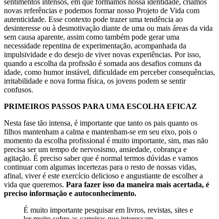
sentimentos intensos, em que formamos nossa identidade, criamos
novas referências e podemos formar nosso Projeto de Vida com
autenticidade. Esse contexto pode trazer uma tendência ao
desinteresse ou à desmotivação diante de uma ou mais áreas da vida
sem causa aparente, assim como também pode gerar uma
necessidade repentina de experimentação, acompanhada da
impulsividade e do desejo de viver novas experiências. Por isso,
quando a escolha da profissão é somada aos desafios comuns da
idade, como humor instável, dificuldade em perceber consequências,
irritabilidade e nova forma física, os jovens podem se sentir
confusos.
PRIMEIROS PASSOS PARA UMA ESCOLHA EFICAZ
Nesta fase tão intensa, é importante que tanto os pais quanto os
filhos mantenham a calma e mantenham-se em seu eixo, pois o
momento da escolha profissional é muito importante, sim, mas não
precisa ser um tempo de nervosismo, ansiedade, cobrança e
agitação. É preciso saber que é normal termos dúvidas e vamos
continuar com algumas incertezas para o resto de nossas vidas,
afinal, viver é este exercício delicioso e angustiante de escolher a
vida que queremos.
Para fazer isso da maneira mais acertada, é
preciso informação e autoconhecimento.
É muito importante pesquisar em livros, revistas, sites e
ler muito sobre as carreiras que interessam.